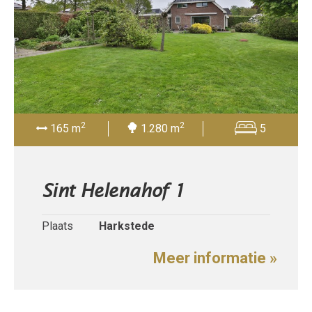
2
2
165 m
1.280 m
5
Sint Helenahof 1
Plaats
Harkstede
Meer informatie »