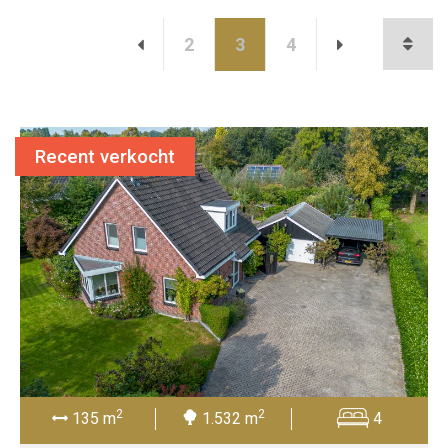
2
3
4
Recent verkocht
2
2
135 m
1.532 m
4