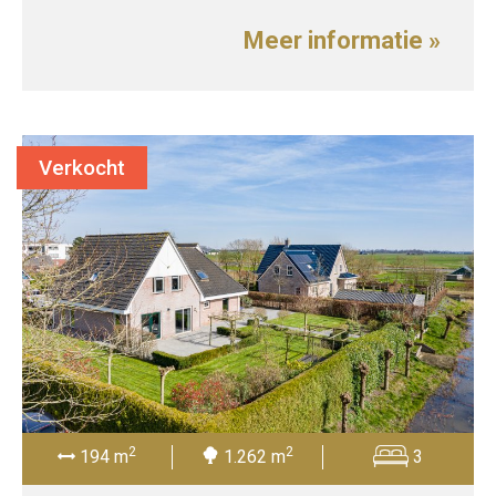
Meer informatie »
Verkocht
2
2
194 m
1.262 m
3