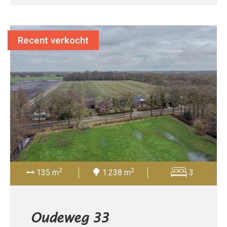
Recent verkocht
2
2
135 m
1.238 m
3
Oudeweg 33