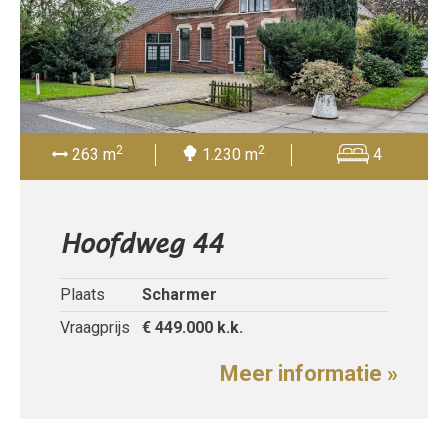
2
2
263 m
1.230 m
4
Hoofdweg 44
Plaats
Scharmer
Vraagprijs
€ 449.000
k.k.
Meer informatie »