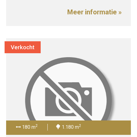
Meer informatie »
Verkocht
2
2
180 m
1.180 m