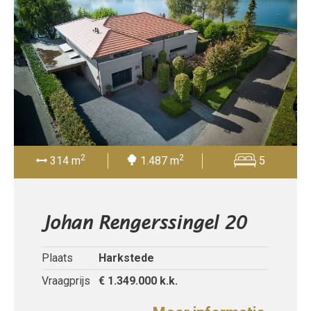
2
2
314 m
1.487 m
5
Johan Rengerssingel 20
Plaats
Harkstede
Vraagprijs
€ 1.349.000
k.k.