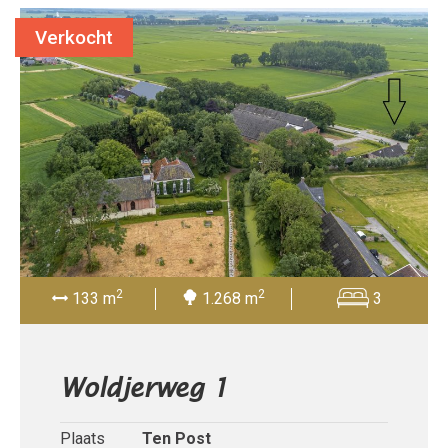
Verkocht
2
2
133 m
1.268 m
3
Woldjerweg 1
Plaats
Ten Post