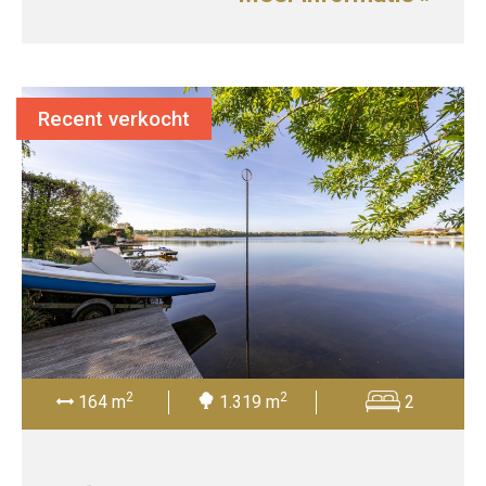
Recent verkocht
2
2
164 m
1.319 m
2