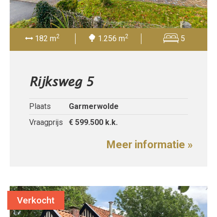
2
2
182 m
1.256 m
5
Rijksweg 5
Plaats
Garmerwolde
Vraagprijs
€ 599.500
k.k.
Meer informatie »
Verkocht