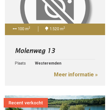
2
2
100 m
1.520 m
Molenweg 13
Plaats
Westeremden
Meer informatie »
Recent verkocht