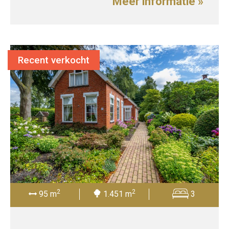
Meer informatie »
Recent verkocht
2
2
95 m
1.451 m
3