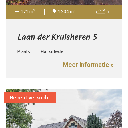
2
2
171 m
1.234 m
5
Laan der Kruisheren 5
Plaats
Harkstede
Meer informatie »
Recent verkocht