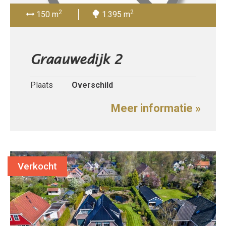
2
2
150 m
1.395 m
Graauwedijk 2
Plaats
Overschild
Meer informatie »
Verkocht