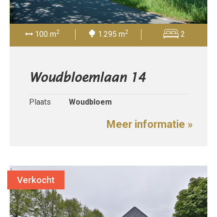
2
2
100 m
1.295 m
2
Woudbloemlaan 14
Plaats
Woudbloem
Meer informatie »
Verkocht