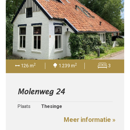
2
2
126 m
1.239 m
3
Molenweg 24
Plaats
Thesinge
Meer informatie »