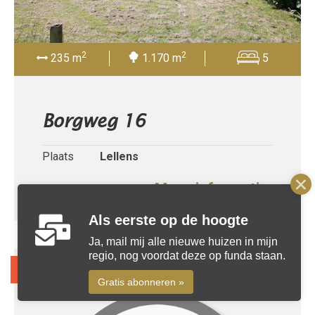
2
2
235 m
1.170 m
5
Borgweg 16
Plaats
Lellens
Meer informatie »
Als eerste op de hoogte
Ja, mail mij alle nieuwe huizen in mijn
regio, nog voordat deze op funda staan.
Verkocht
Gratis abonneren »