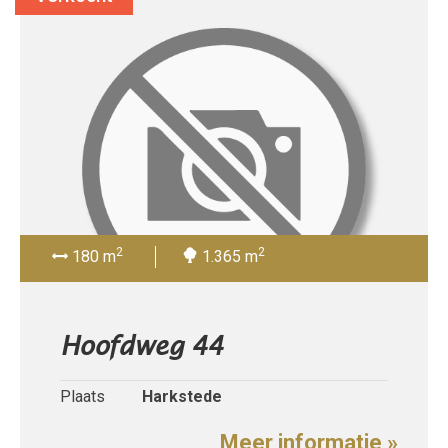
2
2
180 m
1.365 m
Hoofdweg 44
Plaats
Harkstede
Meer informatie »