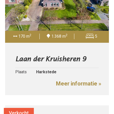
2
2
170 m
1.368 m
5
Laan der Kruisheren 9
Plaats
Harkstede
Meer informatie »
Verkocht