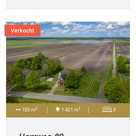
Verkocht
2
2
103 m
1.421 m
3