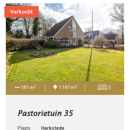
Verkocht
2
2
181 m
1.197 m
5
Pastorietuin 35
Plaats
Harkstede