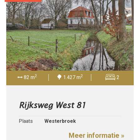
2
2
82 m
1.427 m
2
Rijksweg West 81
Plaats
Westerbroek
Meer informatie »