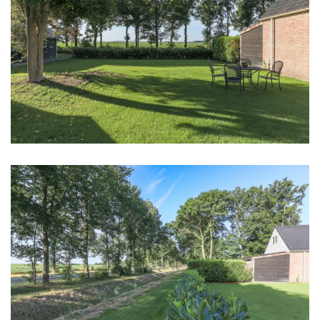
Inhoud
3
440 m
Indeling
Aantal kamers
6 kamers (4 slaapkamers)
Aantal woonlagen
2
Energie
Energielabel