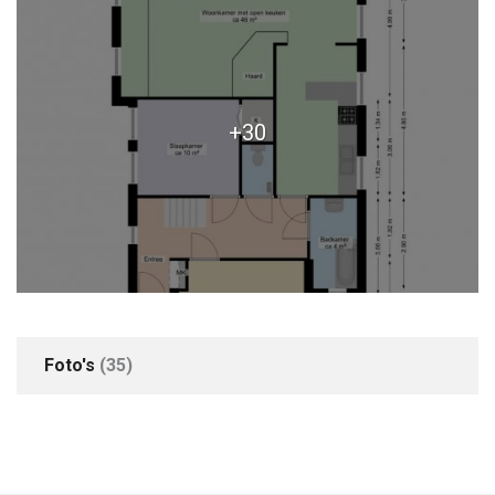
Parkeergelegenheid
Soort garage
+30
Garagebox
Foto's
(35)