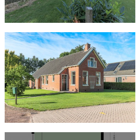
G
Buitenruimte
Ligging
Vrij uitzicht, beschutte ligging
Tuin
Achtertuin, voortuin, zijtuin
Bergruimte
Schuur/berging
Vrijstaand hout