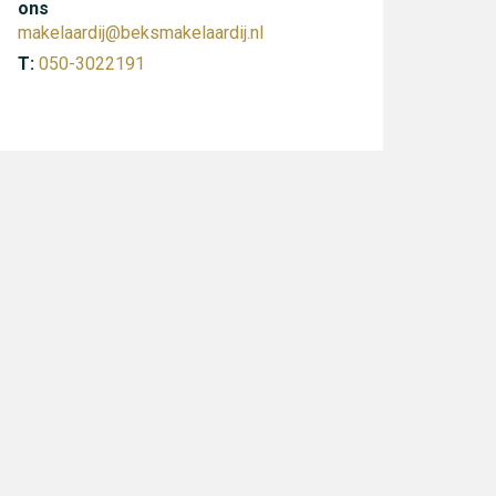
ons
makelaardij@beksmakelaardij.nl
T:
050-3022191