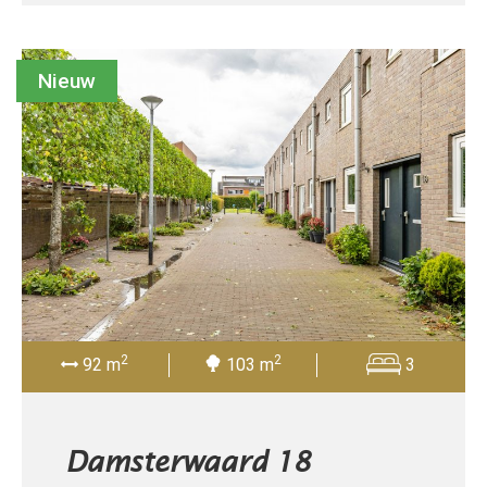
Nieuw
2
2
92 m
103 m
3
Damsterwaard 18