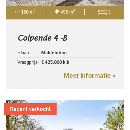
2
2
150 m
495 m
3
Colpende 4 -B
Plaats
Middelstum
Vraagprijs
€ 425.000
k.k.
Meer informatie »
Recent verkocht