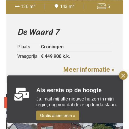
2
2
136 m
143 m
5
De Waard 7
Plaats
Groningen
Vraagprijs
€ 449.900
k.k.
Meer informatie »
Als eerste op de hoogte
Ja, mail mij alle nieuwe huizen in mijn
Recent verkocht
regio, nog voordat deze op funda staan.
Gratis abonneren »