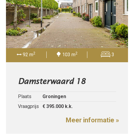
2
2
92 m
103 m
3
Damsterwaard 18
Plaats
Groningen
Vraagprijs
€ 395.000
k.k.
Meer informatie »