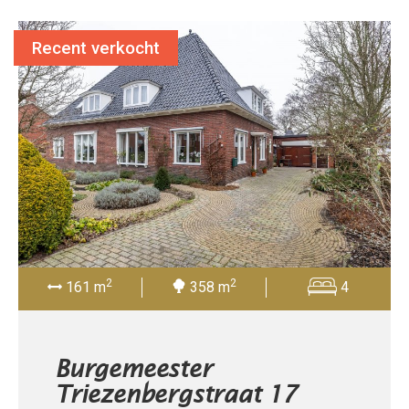
Recent verkocht
2
2
161 m
358 m
4
Burgemeester
Triezenbergstraat 17