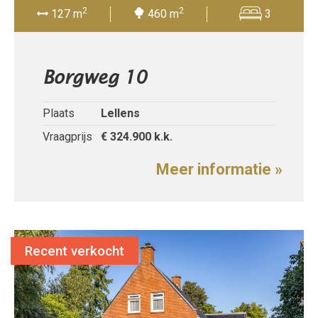
2
2
127 m
460 m
3
Borgweg 10
Plaats
Lellens
Vraagprijs
€ 324.900
k.k.
Meer informatie »
Recent verkocht