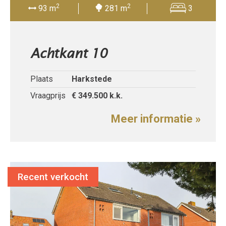
2
2
93 m
281 m
3
Achtkant 10
Plaats
Harkstede
Vraagprijs
€ 349.500
k.k.
Meer informatie »
Recent verkocht