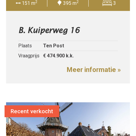
2
2
151 m
395 m
3
B. Kuiperweg 16
Plaats
Ten Post
Vraagprijs
€ 474.900
k.k.
Meer informatie »
Recent verkocht