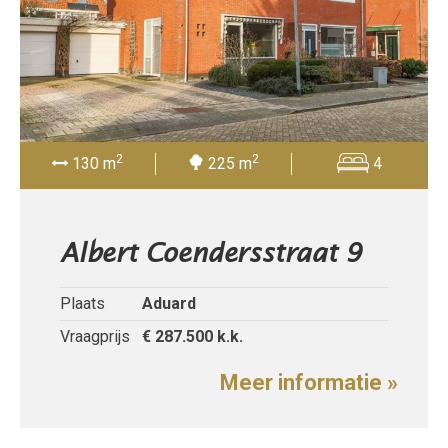
2
2
130 m
225 m
4
Albert Coendersstraat 9
Plaats
Aduard
Vraagprijs
€ 287.500
k.k.
Meer informatie »