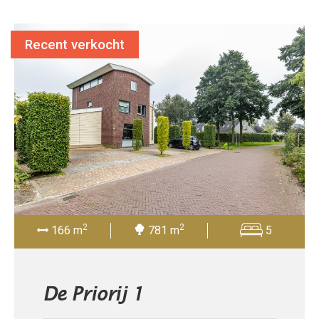
Recent verkocht
2
2
166 m
781 m
5
De Priorij 1