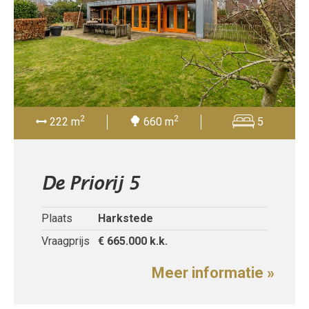
2
2
222 m
660 m
5
De Priorij 5
Plaats
Harkstede
Vraagprijs
€ 665.000
k.k.
Meer informatie »