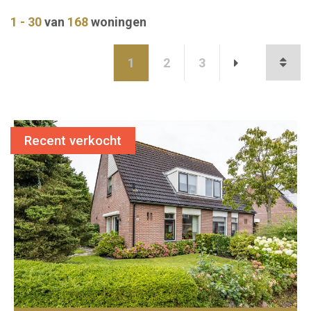
1 - 30
van
168
woningen
1
2
3
Recent verkocht