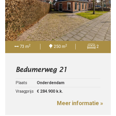
2
2
73 m
250 m
2
Bedumerweg 21
Plaats
Onderdendam
Vraagprijs
€ 284.900
k.k.
Meer informatie »