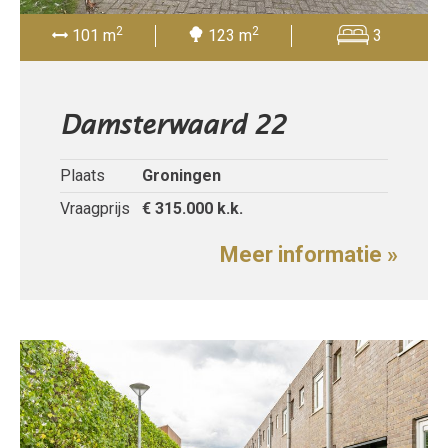
2
2
101 m
123 m
3
Damsterwaard 22
Plaats
Groningen
Vraagprijs
€ 315.000
k.k.
Meer informatie »