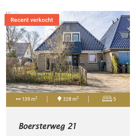
Recent verkocht
2
2
139 m
328 m
5
Boersterweg 21