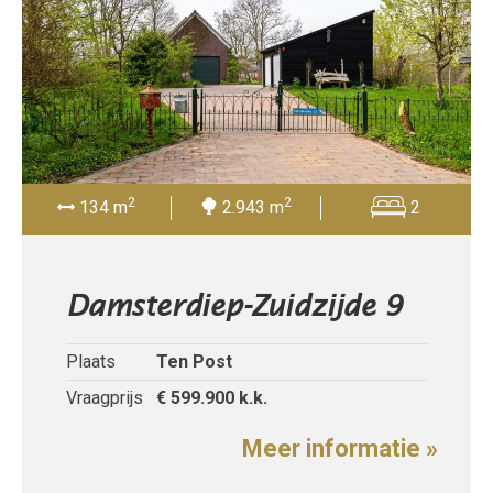
2
2
134 m
2.943 m
2
Damsterdiep-Zuidzijde 9
Plaats
Ten Post
Vraagprijs
€ 599.900
k.k.
Meer informatie »