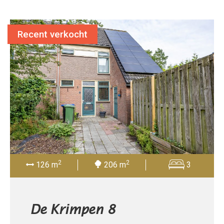
Recent verkocht
2
2
126 m
206 m
3
De Krimpen 8