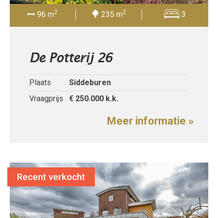
2
2
96 m
235 m
3
De Potterij 26
Plaats
Siddeburen
Vraagprijs
€ 250.000
k.k.
Meer informatie »
Recent verkocht