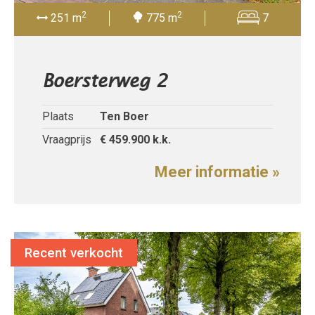
2
2
251 m
775 m
7
Boersterweg 2
Plaats
Ten Boer
Vraagprijs
€ 459.900
k.k.
Meer informatie »
Recent verkocht