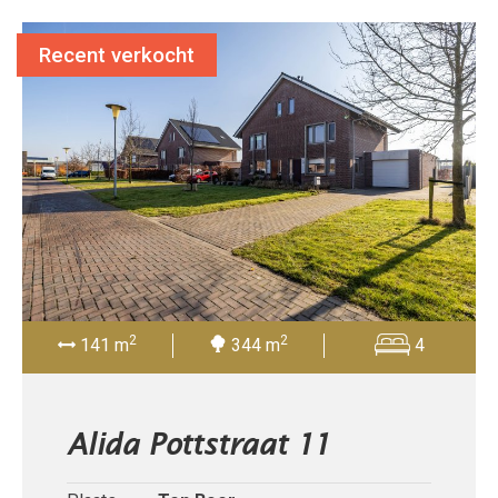
Recent verkocht
2
2
141 m
344 m
4
Alida Pottstraat 11