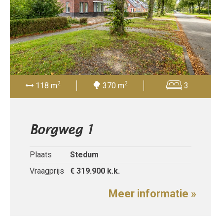
2
2
118 m
370 m
3
Borgweg 1
Plaats
Stedum
Vraagprijs
€ 319.900
k.k.
Meer informatie »