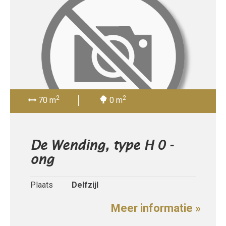
2
2
70 m
0 m
De Wending, type H 0 -
ong
Plaats
Delfzijl
Meer informatie »