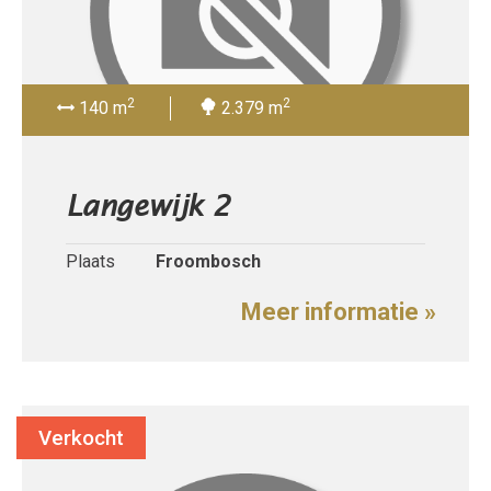
2
2
140 m
2.379 m
Langewijk 2
Plaats
Froombosch
Meer informatie »
Verkocht