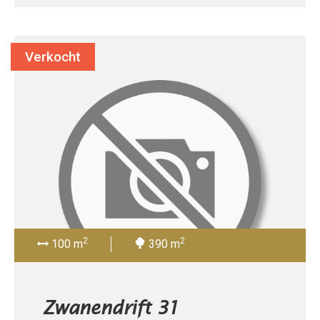
Verkocht
2
2
100 m
390 m
Zwanendrift 31