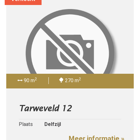
2
2
90 m
270 m
Tarweveld 12
Plaats
Delfzijl
Meer informatie »