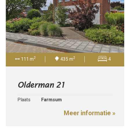
2
2
111 m
435 m
4
Olderman 21
Plaats
Farmsum
Meer informatie »