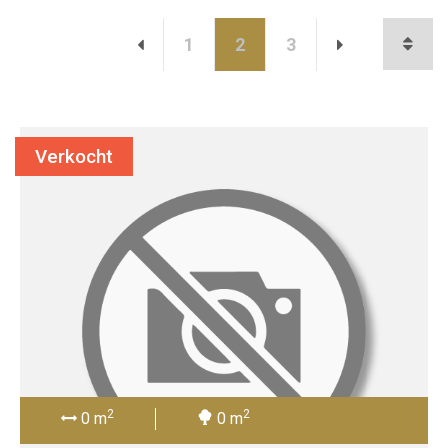
1
2
3
Verkocht
2
2
0 m
0 m