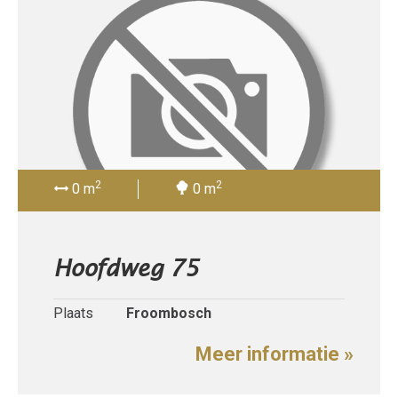
2
2
0 m
0 m
Hoofdweg 75
Plaats
Froombosch
Meer informatie »