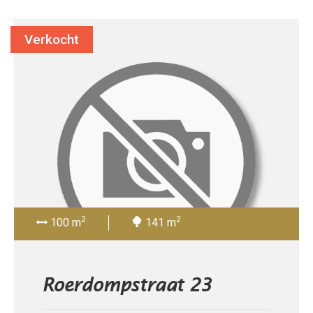
Verkocht
2
2
100 m
141 m
Roerdompstraat 23