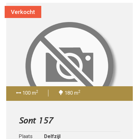
Verkocht
2
2
100 m
180 m
Sont 157
Plaats
Delfzijl