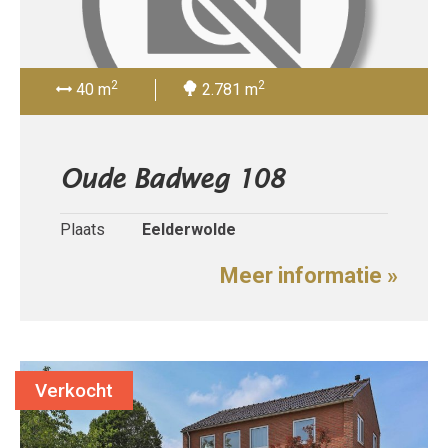
2
2
40 m
2.781 m
Oude Badweg 108
Plaats
Eelderwolde
Meer informatie »
Verkocht