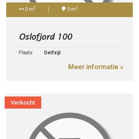
2
2
0 m
0 m
Oslofjord 100
Plaats
Delfzijl
Meer informatie »
Verkocht