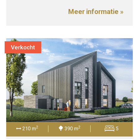
Meer informatie »
Verkocht
2
2
210 m
390 m
5