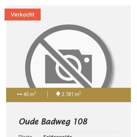
Verkocht
2
2
40 m
2.781 m
Oude Badweg 108