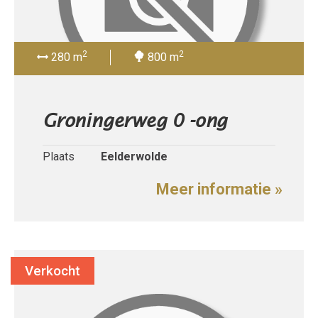
2
2
280 m
800 m
Groningerweg 0 -ong
Plaats
Eelderwolde
Meer informatie »
Verkocht