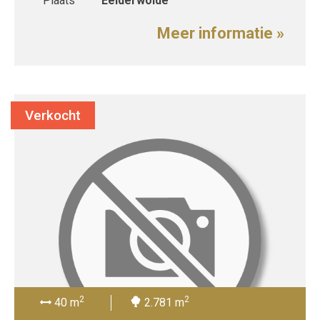
Plaats
Eelderwolde
Meer informatie »
Verkocht
2
2
40 m
2.781 m