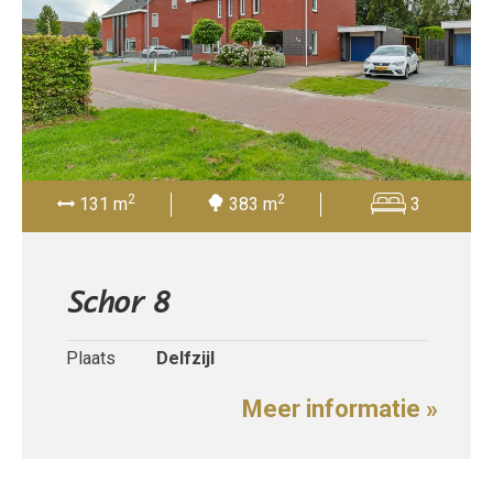
2
2
131 m
383 m
3
Schor 8
Plaats
Delfzijl
Meer informatie »