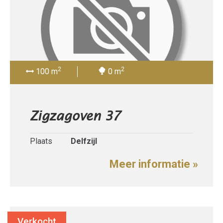
2
2
100 m
0 m
Zigzagoven 37
Plaats
Delfzijl
Meer informatie »
Verkocht