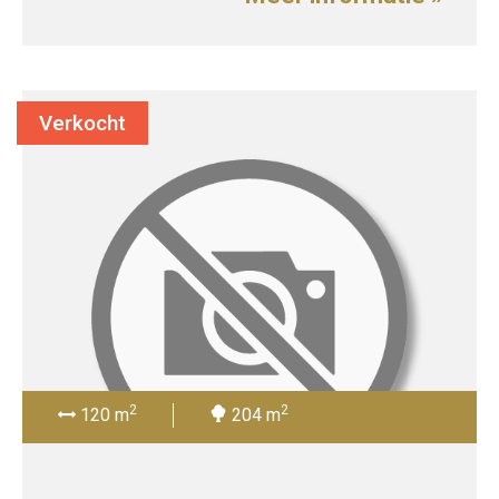
Verkocht
2
2
120 m
204 m