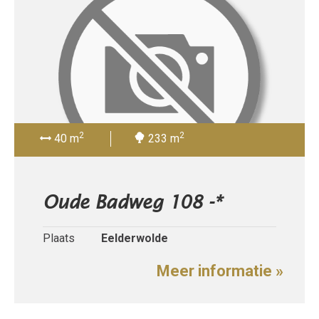
2
2
40 m
233 m
Oude Badweg 108 -*
Plaats
Eelderwolde
Meer informatie »