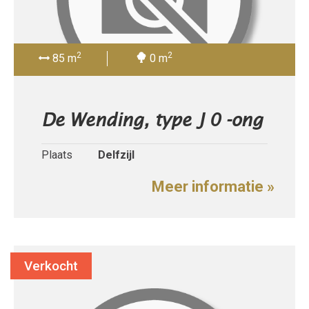
2
2
85 m
0 m
De Wending, type J 0 -ong
Plaats
Delfzijl
Meer informatie »
Verkocht