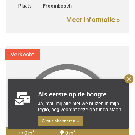
Plaats
Froombosch
Meer informatie »
Verkocht
Als eerste op de hoogte
Ja, mail mij alle nieuwe huizen in mijn
regio, nog voordat deze op funda staan.
Gratis abonneren »
2
2
0 m
0 m