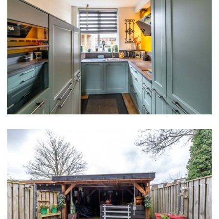
Indeling
Aantal kamers
4 kamers (3 slaapkamers)
Aantal kamers
4 kamers (3 slaapkamers)
Aantal woonlagen
1
Energie
Energielabel
A