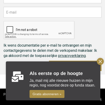
Ik wens documentatie per e-mail te ontvangen en mijn
contactgegevens te delen met de verkopend makelaar. Ik
ga akkoord met de toepasselijke
privacyverklaring
.
Ontvang documenten
Als eerste op de hoogte
Ja, mail mij alle nieuwe huizen in mijn
regio, nog voordat deze op funda staan.
Gratis abonneren »
Privacyverklaring
Cookiebeleid
Disclaimer
Colofon
© 2026 Beks Makelaardij