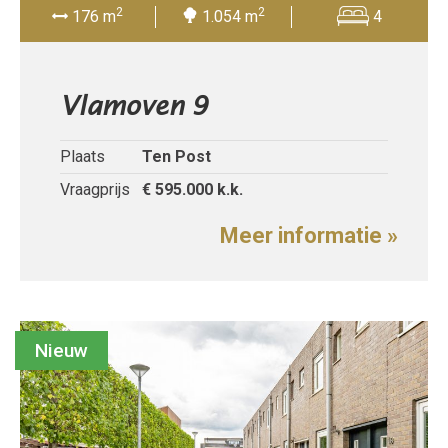
2
2
176 m
1.054 m
4
Vlamoven 9
Plaats
Ten Post
Vraagprijs
€ 595.000
k.k.
Meer informatie »
Nieuw