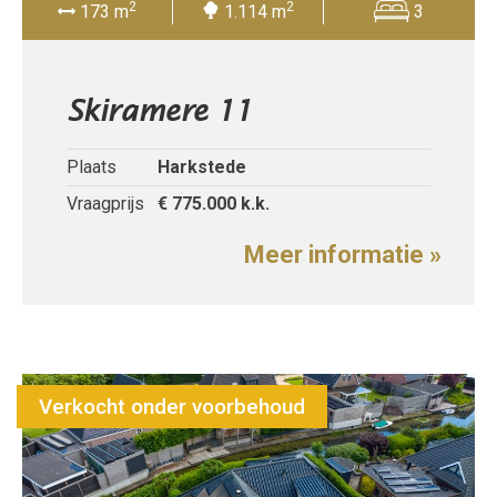
2
2
173 m
1.114 m
3
Skiramere 11
Plaats
Harkstede
Vraagprijs
€ 775.000
k.k.
Meer informatie »
Verkocht onder voorbehoud