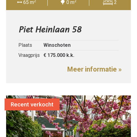
2
2
65 m
0 m
2
Piet Heinlaan 58
Plaats
Winschoten
Vraagprijs
€ 175.000
k.k.
Meer informatie »
Recent verkocht