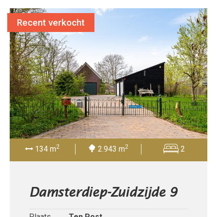
Recent verkocht
2
2
134 m
2.943 m
2
Damsterdiep-Zuidzijde 9
Plaats
Ten Post