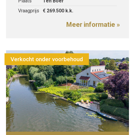
Plaats
Ten Boer
Vraagprijs
€ 269.500
k.k.
Meer informatie »
Verkocht onder voorbehoud