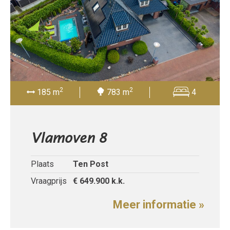
2
2
185 m
783 m
4
Vlamoven 8
Plaats
Ten Post
Vraagprijs
€ 649.900
k.k.
Meer informatie »