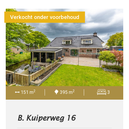
Verkocht onder voorbehoud
2
2
151 m
395 m
3
B. Kuiperweg 16