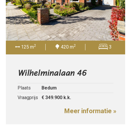
2
2
125 m
420 m
3
Wilhelminalaan 46
Plaats
Bedum
Vraagprijs
€ 349.900
k.k.
Meer informatie »