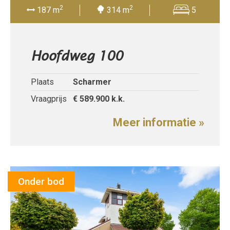
2
2
187 m
314 m
5
Hoofdweg 100
Plaats
Scharmer
Vraagprijs
€ 589.900
k.k.
Meer informatie »
Onder bod