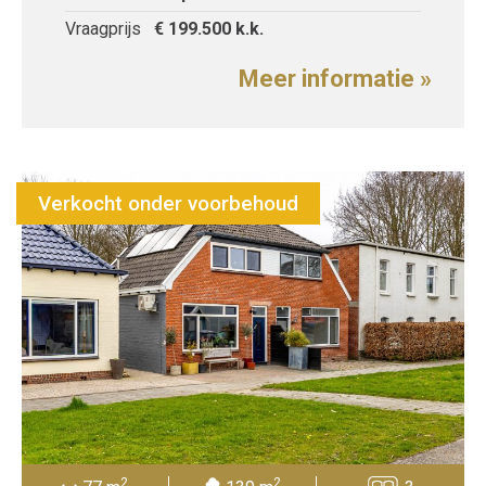
Vraagprijs
€ 199.500
k.k.
Meer informatie »
Verkocht onder voorbehoud
2
2