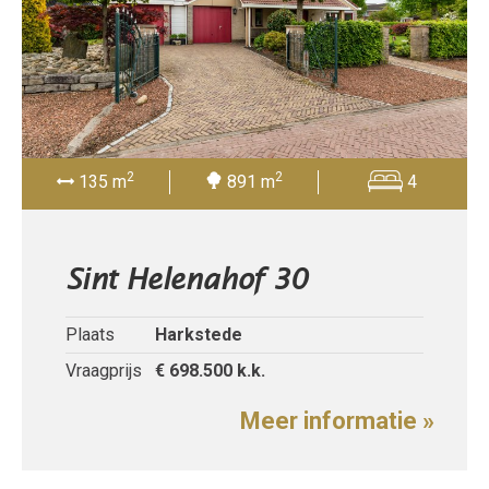
2
2
135 m
891 m
4
Sint Helenahof 30
Plaats
Harkstede
Vraagprijs
€ 698.500
k.k.
Meer informatie »