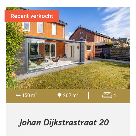
Recent verkocht
2
2
150 m
267 m
4
Johan Dijkstrastraat 20