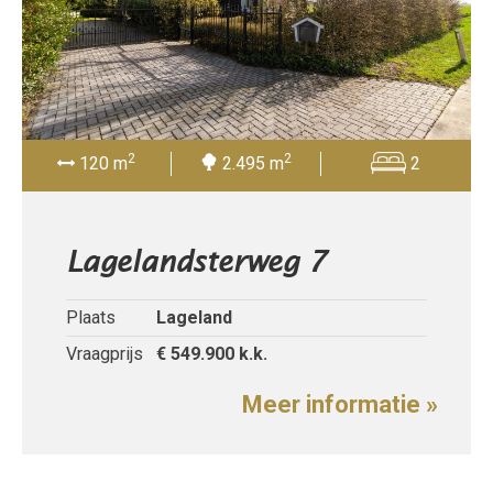
2
2
120 m
2.495 m
2
Lagelandsterweg 7
Plaats
Lageland
Vraagprijs
€ 549.900
k.k.
Meer informatie »