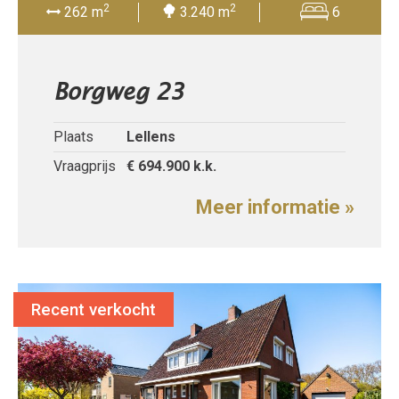
2
2
262 m
3.240 m
6
Borgweg 23
Plaats
Lellens
Vraagprijs
€ 694.900
k.k.
Meer informatie »
Recent verkocht