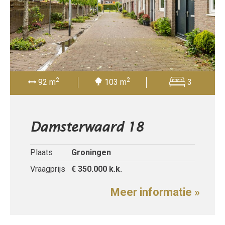
2
2
92 m
103 m
3
Damsterwaard 18
Plaats
Groningen
Vraagprijs
€ 350.000
k.k.
Meer informatie »