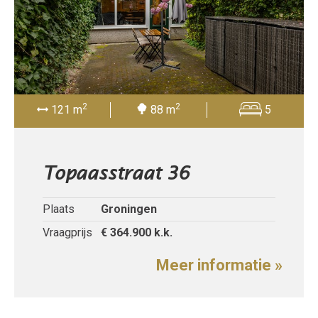
2
2
121 m
88 m
5
Topaasstraat 36
Plaats
Groningen
Vraagprijs
€ 364.900
k.k.
Meer informatie »