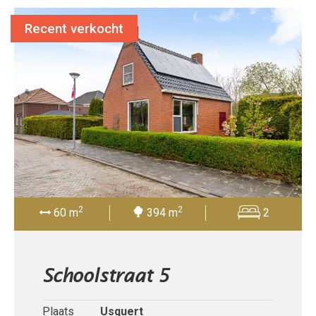
Recent verkocht
2
2
60 m
394 m
2
Schoolstraat 5
Plaats
Usquert