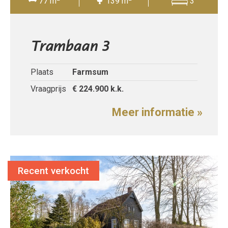
77 m
139 m
3
Trambaan 3
Plaats
Farmsum
Vraagprijs
€ 224.900
k.k.
Meer informatie »
Recent verkocht