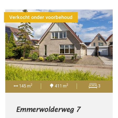
Verkocht onder voorbehoud
2
2
145 m
411 m
3
Emmerwolderweg 7