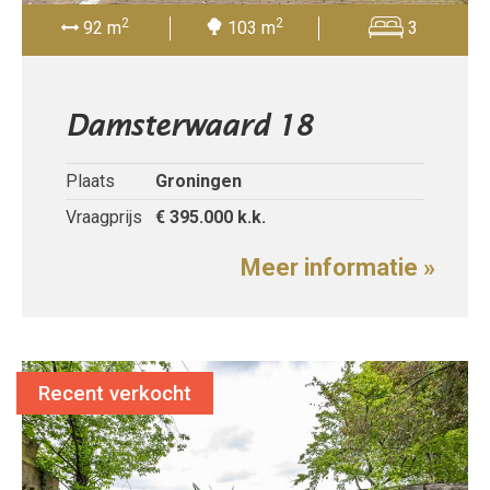
2
2
92 m
103 m
3
Damsterwaard 18
Plaats
Groningen
Vraagprijs
€ 395.000
k.k.
Meer informatie »
Recent verkocht