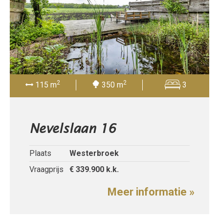
2
2
115 m
350 m
3
Nevelslaan 16
Plaats
Westerbroek
Vraagprijs
€ 339.900
k.k.
Meer informatie »