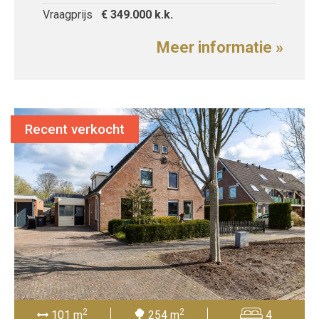
Vraagprijs
€ 349.000
k.k.
Meer informatie »
Recent verkocht
2
2
101 m
254 m
4