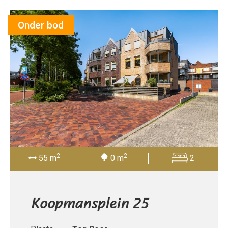
Onder bod
2
2
55 m
0 m
2
Koopmansplein 25