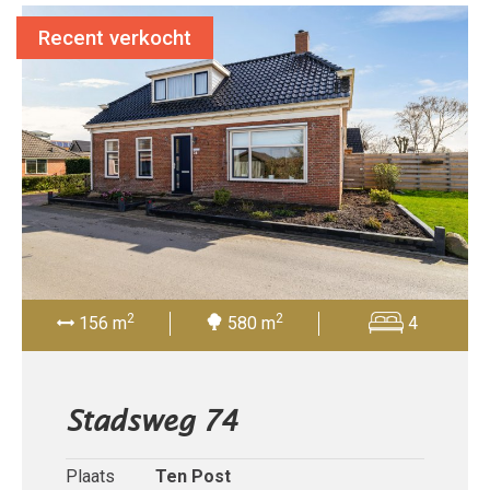
Recent verkocht
2
2
156 m
580 m
4
Stadsweg 74
Plaats
Ten Post