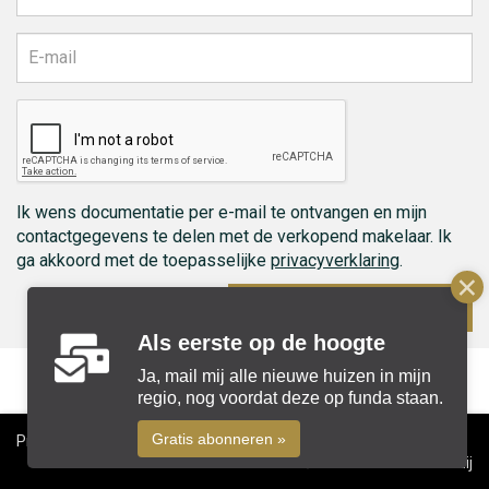
Ik wens documentatie per e-mail te ontvangen en mijn
contactgegevens te delen met de verkopend makelaar. Ik
ga akkoord met de toepasselijke
privacyverklaring
.
Ontvang documenten
Als eerste op de hoogte
Ja, mail mij alle nieuwe huizen in mijn
regio, nog voordat deze op funda staan.
Gratis abonneren »
Privacyverklaring
Cookiebeleid
Disclaimer
Colofon
© 2026 Beks Makelaardij