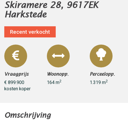
Skiramere 28, 9617EK
Harkstede
Recent verkocht
Vraagprijs
Woonopp.
Perceelopp.
2
2
€ 899.900
164 m
1.319 m
kosten koper
Omschrijving