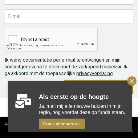
Ik wens documentatie per e-mail te ontvangen en mijn
contactgegevens te delen met de verkopend makelaar. Ik
ga akkoord met de toepasselijke
privacyverklaring
.
Ontvang documenten
Als eerste op de hoogte
Ja, mail mij alle nieuwe huizen in mijn
regio, nog voordat deze op funda staan.
Gratis abonneren »
Privacyverklaring
Cookiebeleid
Disclaimer
Colofon
© 2026 Beks Makelaardij