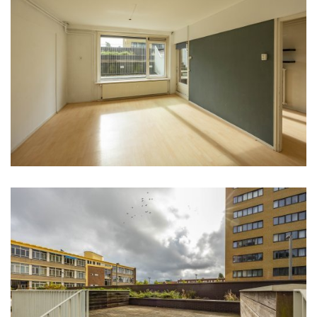
Aantal kamers
3 kamers (2 slaapkamers)
Aantal kamers
3 kamers (2 slaapkamers)
Aantal woonlagen
1
Gelegen op
e
1
woonlaag
Energie
Energielabel
E