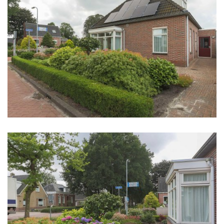
Perceeloppervlakte
2
331 m
Inhoud
3
412 m
Indeling
Aantal kamers
4 kamers (3 slaapkamers)
Aantal woonlagen
2
Energie