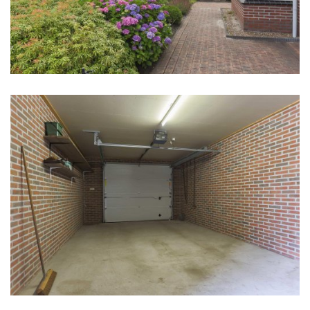
Energielabel
A
Buitenruimte
Ligging
In centrum
Tuin
Achtertuin, voortuin
Parkeergelegenheid
Soort garage