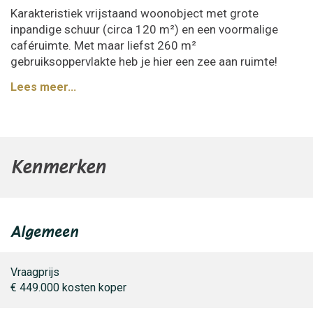
Karakteristiek vrijstaand woonobject met grote
inpandige schuur (circa 120 m²) en een voormalige
caféruimte. Met maar liefst 260 m²
gebruiksoppervlakte heb je hier een zee aan ruimte!
Lees meer...
Scharmer ligt op korte afstand van Groningen en direct
nabij het grotere dorp Harkstede, waar je winkels,
scholen, en sportvoorzieningen vindt. Scharmer is
omgeven door uitgestrekte weilanden, wandelpaden en
waterpartijen, zoals het bekende natuurgebied
Kenmerken
Roegwold. De groene omgeving maakt Scharmer ook
aantrekkelijk voor natuurliefhebbers en rustzoekers.
Het pand heeft een geweldige potentie! De bestemming
Algemeen
(Gemengd) maakt het mogelijk om het geheel te
gebruiken als woonhuis maar een combinatie van
wonen en werken is ook toegestaan (zakelijke- en
Vraagprijs
maatschappelijke dienstverlening, detailhandel food en
€ 449.000
kosten koper
non-food, horeca).