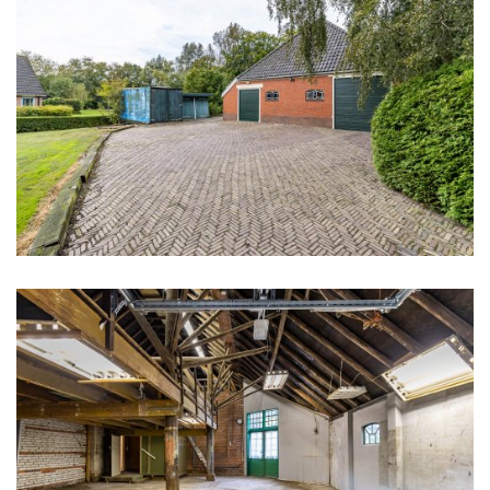
Indeling
Aantal kamers
7 kamers (4 slaapkamers)
Aantal kamers
7 kamers (4 slaapkamers)
Aantal woonlagen
1
Energie
Energielabel
G