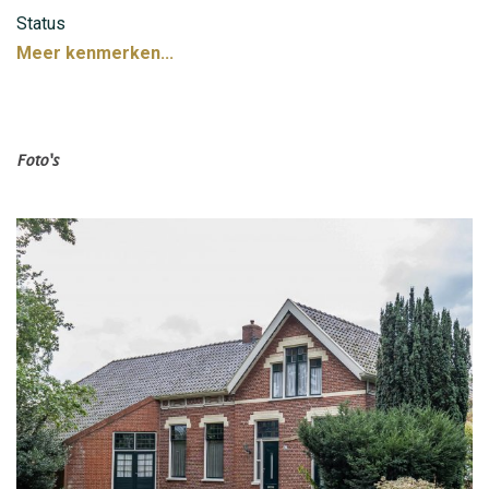
Status
Het woonhuis dient gemoderniseerd te worden maar
Recent verkocht
Meer kenmerken...
dit biedt gelijktijdig ook de mogelijkheid om tot een
nieuwe indeling over te gaan. De gunstige ligging nabij
Groningen, de mogelijkheden van het huis en de
Aanvaarding
inpandige schuurruimte maken een investering in dit
In overleg
object zeker de moeite waard!
Foto's
Welke handige liefhebber van ruim en landelijk wonen
Bouw
grijpt deze buitenkans? Maak snel een afspraak voor
bezichtiging. De koffie staat klaar in het bruine café aan
Soort woning
de Hoofdweg!
Eengezinswoning
Indeling woonhuis begane grond:
Achter-entree; serre van circa 19 m²; toilet; dichte
Bouwvorm
keuken van circa 22 m² met een eenvoudig keukenblok;
Bestaande bouw
eenvoudige badkamer van circa 9 m²; kelderruimte (25
m²); opkamer (woonkamer) van circa 32 m²; toilet;
Bouwjaar
caféruimte van circa 50 m²; tweede woonkamer van
1923
circa 24 m² met trapopgang naar verdieping;