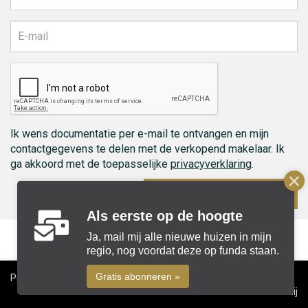
Ik wens documentatie per e-mail te ontvangen en mijn
contactgegevens te delen met de verkopend makelaar. Ik
ga akkoord met de toepasselijke
privacyverklaring
.
Ontvang documenten
Als eerste op de hoogte
Ja, mail mij alle nieuwe huizen in mijn
regio, nog voordat deze op funda staan.
Gratis abonneren »
Privacyverklaring
Cookiebeleid
Disclaimer
Colofon
© 2026 Beks Makelaardij