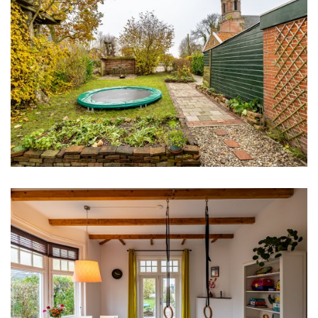
Aantal kamers
5 kamers (3 slaapkamers)
Aantal kamers
5 kamers (3 slaapkamers)
Aantal woonlagen
1
Energie
Energielabel
F