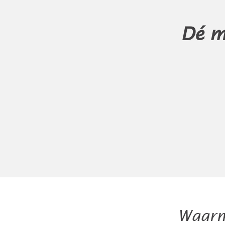
Dé m
Waar