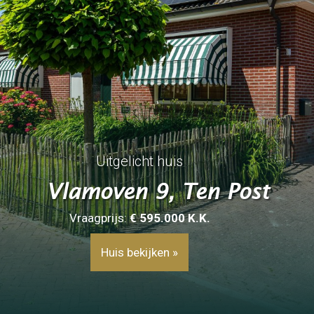
Uitgelicht huis
Vlamoven 9, Ten Post
Vraagprijs:
€ 595.000
K.K.
Huis bekijken »