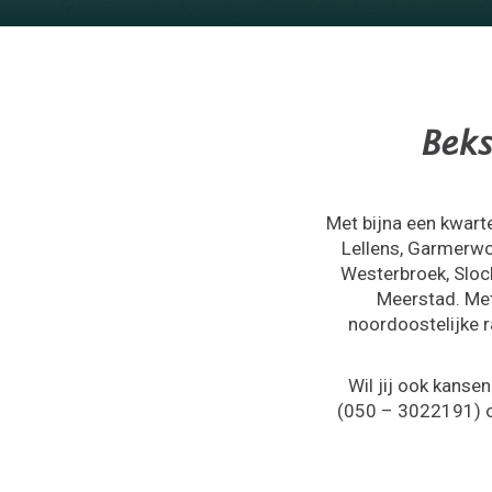
Beks
Met bijna een kwart
Lellens, Garmerwo
Westerbroek, Slo
Meerstad. Met
noordoostelijke 
Wil jij ook kanse
(050 – 3022191)
o