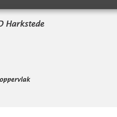
D Harkstede
loppervlak