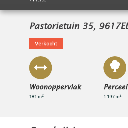
Pastorietuin 35, 9617E
Verkocht
Woonoppervlak
Percee
2
2
181 m
1.197 m