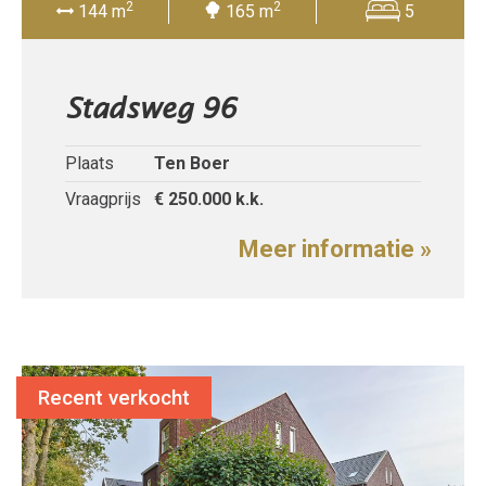
2
2
144 m
165 m
5
Stadsweg 96
Plaats
Ten Boer
Vraagprijs
€ 250.000
k.k.
Meer informatie »
Recent verkocht