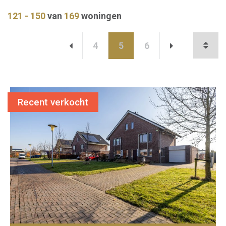
121 - 150
van
169
woningen
4
5
6
Recent verkocht