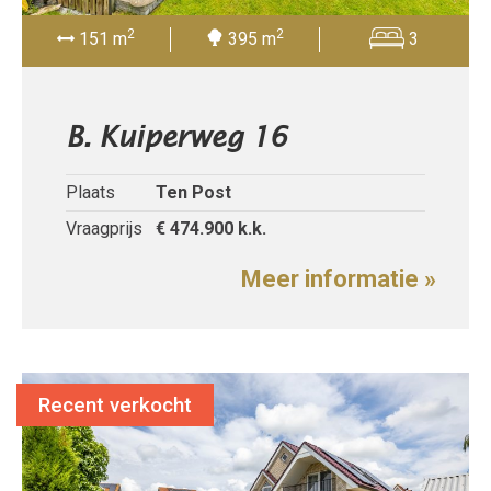
2
2
151 m
395 m
3
B. Kuiperweg 16
Plaats
Ten Post
Vraagprijs
€ 474.900
k.k.
Meer informatie »
Recent verkocht