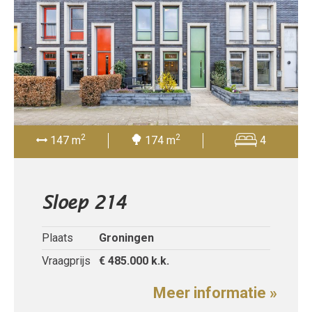
2
2
147 m
174 m
4
Sloep 214
Plaats
Groningen
Vraagprijs
€ 485.000
k.k.
Meer informatie »