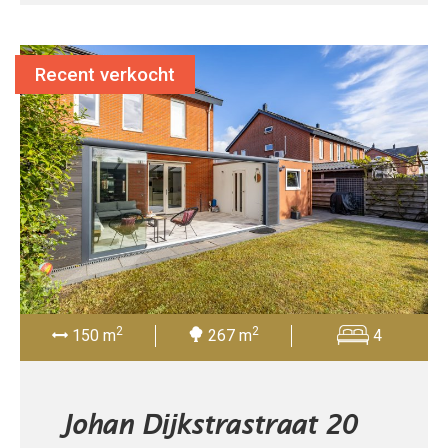
Recent verkocht
2
2
150 m
267 m
4
Johan Dijkstrastraat 20