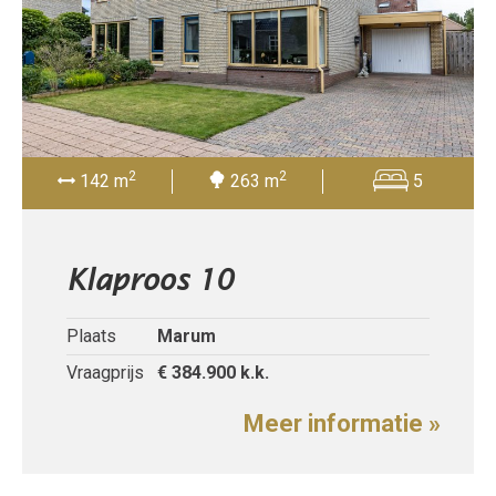
2
2
142 m
263 m
5
Klaproos 10
Plaats
Marum
Vraagprijs
€ 384.900
k.k.
Meer informatie »