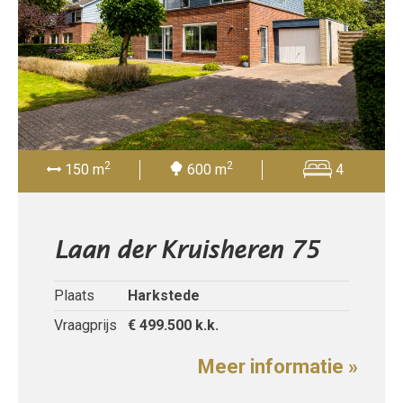
2
2
150 m
600 m
4
Laan der Kruisheren 75
Plaats
Harkstede
Vraagprijs
€ 499.500
k.k.
Meer informatie »