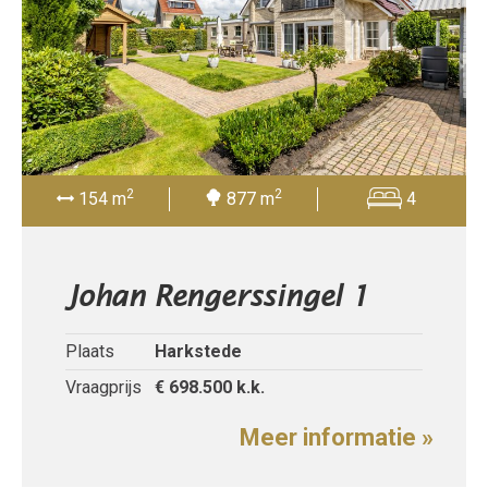
2
2
154 m
877 m
4
Johan Rengerssingel 1
Plaats
Harkstede
Vraagprijs
€ 698.500
k.k.
Meer informatie »