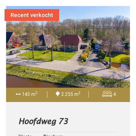
Recent verkocht
2
2
143 m
2.255 m
4
Hoofdweg 73