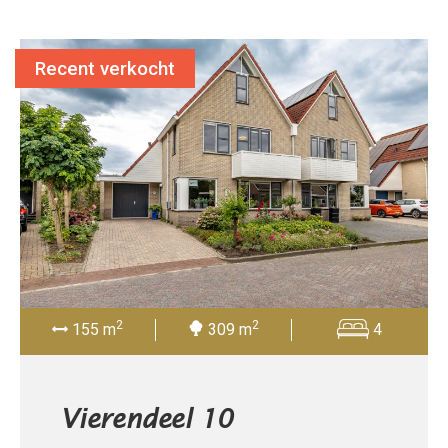
Recent verkocht
2
2
155 m
309 m
4
Vierendeel 10