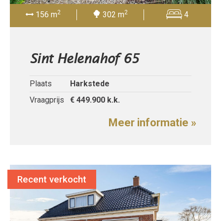
2
2
156 m
302 m
4
Sint Helenahof 65
Plaats
Harkstede
Vraagprijs
€ 449.900
k.k.
Meer informatie »
Recent verkocht