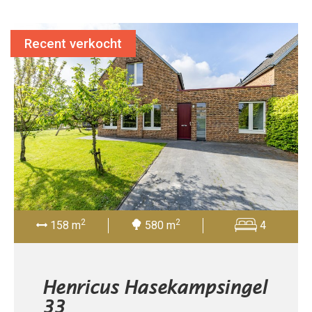
Recent verkocht
2
2
158 m
580 m
4
Henricus Hasekampsingel
33