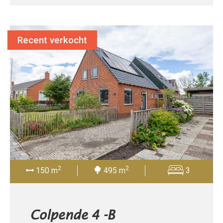
Recent verkocht
2
2
150 m
495 m
3
Colpende 4 -B