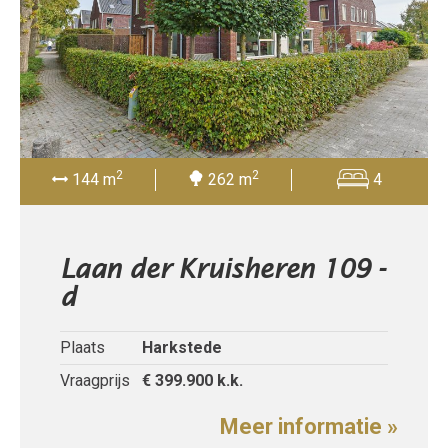
2
2
144 m
262 m
4
Laan der Kruisheren 109 -
d
Plaats
Harkstede
Vraagprijs
€ 399.900
k.k.
Meer informatie »