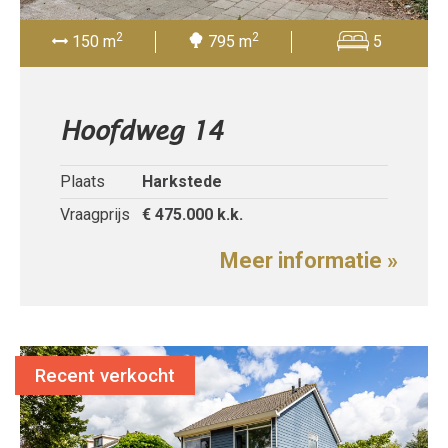
2
2
150 m
795 m
5
Hoofdweg 14
Plaats
Harkstede
Vraagprijs
€ 475.000
k.k.
Meer informatie »
Recent verkocht