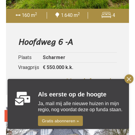
2
2
160 m
1.640 m
4
Hoofdweg 6 -A
Plaats
Scharmer
Vraagprijs
€ 550.000
k.k.
Meer informatie »
Als eerste op de hoogte
Ja, mail mij alle nieuwe huizen in mijn
regio, nog voordat deze op funda staan.
Recent verkocht
Gratis abonneren »