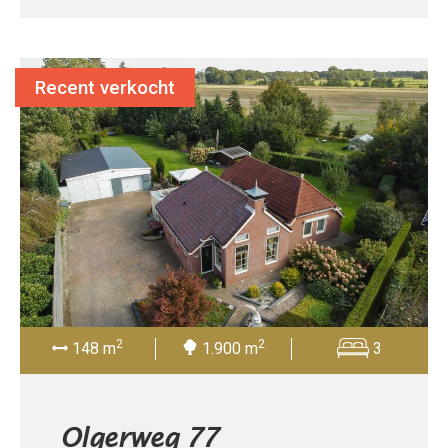
Recent verkocht
2
2
148 m
1.900 m
3
Olgerweg 77