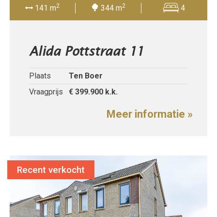
2
2
141 m
344 m
4
Alida Pottstraat 11
Plaats
Ten Boer
Vraagprijs
€ 399.900
k.k.
Meer informatie »
Recent verkocht