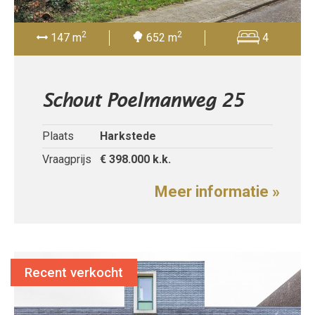
2
2
147 m
652 m
4
Schout Poelmanweg 25
Plaats
Harkstede
Vraagprijs
€ 398.000
k.k.
Meer informatie »
Recent verkocht