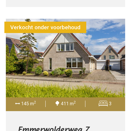
Verkocht onder voorbehoud
2
2
145 m
411 m
3
Emmerwolderweg 7