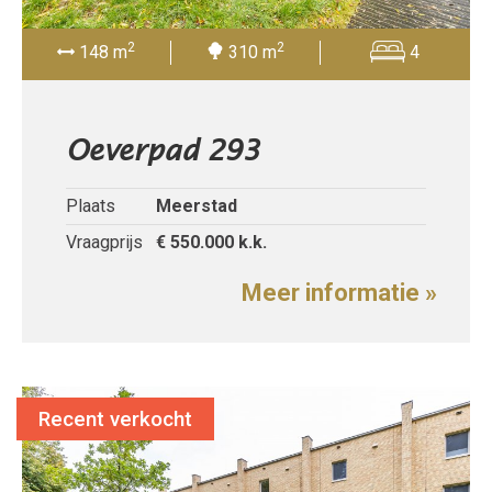
2
2
148 m
310 m
4
Oeverpad 293
Plaats
Meerstad
Vraagprijs
€ 550.000
k.k.
Meer informatie »
Recent verkocht