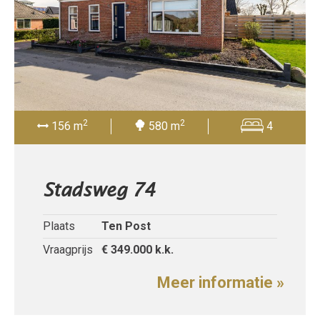
2
2
156 m
580 m
4
Stadsweg 74
Plaats
Ten Post
Vraagprijs
€ 349.000
k.k.
Meer informatie »